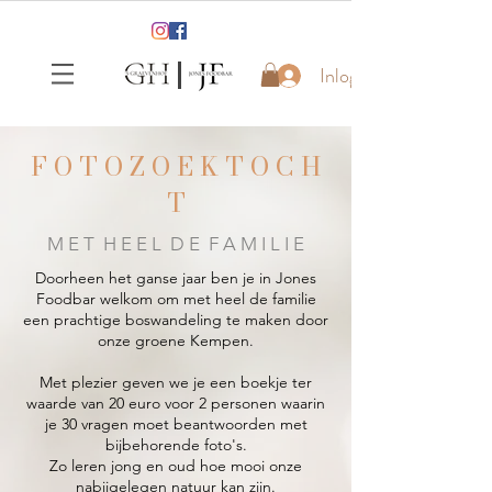
Inloggen
F O T O Z O E K T O C H
T
M E T H E E L D E F A M I L I E
Doorheen het ganse jaar ben je in Jones
Foodbar welkom om met heel de familie
een prachtige boswandeling te maken door
onze groene Kempen.
Met plezier geven we je een boekje ter
waarde van 20 euro voor 2 personen waarin
je 30 vragen moet beantwoorden met
bijbehorende foto's.
Zo leren jong en oud hoe mooi onze
nabijgelegen natuur kan zijn.