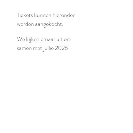
Tickets kunnen hieronder 
worden aangekocht. 
We kijken ernaar uit om 
samen met jullie 2026 
feestelijk in te luiden!
Geen
Verkoop geëindigd op
Soort ticket
Ticket Van Oud naar
Nieuw '25
Prijs