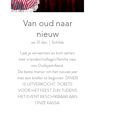
Van oud naar
nieuw
wo 31 dec
  |  
Schilde
Laat je verwennen en kom samen
met vrienden/collega's/familie naar
ons Oudejaarsfeest.
De beste manier om het nieuwe jaar
met een knaller te beginnen. DINER
IS UITVERKOCHT. TICKETS
VOOR HET FEEST ZIJN TIJDENS
HET EVENT BESCHIKBAAR AAN
Registratie is
afgesloten