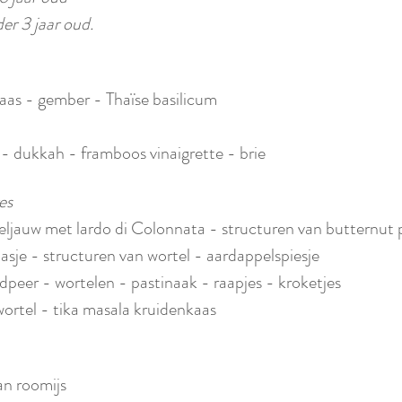
er 3 jaar oud.
inaas - gember - Thaïse basilicum
- dukkah - framboos vinaigrette - brie
es
eljauw met lardo di Colonnata - structuren van butternut
sje - structuren van wortel - aardappelspiesje
peer - wortelen - pastinaak - raapjes - kroketjes
rtel - tika masala kruidenkaas
an roomijs