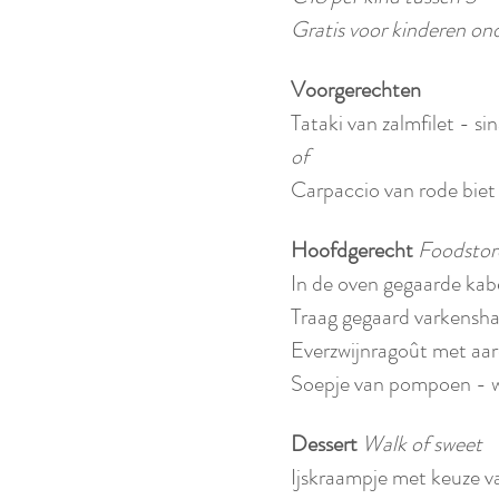
Gratis voor kinderen ond
Voorgerechten
Tataki van zalmfilet - s
of
Carpaccio van rode biet 
Hoofdgerecht 
Foodstor
In de oven gegaarde kab
Traag gegaard varkenshaa
Everzwijnragoût met aard
Soepje van pompoen - wo
Dessert 
Walk of sweet
Ijskraampje met keuze v