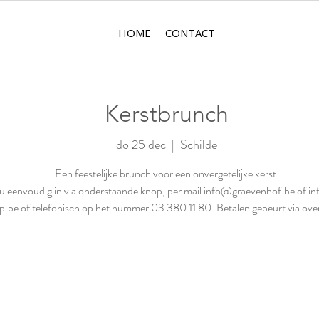
HOME
CONTACT
Kerstbrunch
do 25 dec
  |  
Schilde
Een feestelijke brunch voor een onvergetelijke kerst.
 u eenvoudig in via onderstaande knop, per mail info@graevenhof.be of 
p.be of telefonisch op het nummer 03 380 11 80. Betalen gebeurt via over
Registratie is afgesloten
Andere evenementen bekijken