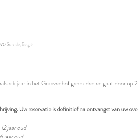
70 Schilde, België
als elk jaar in het Graevenhof gehouden en gaat door op
rijving. Uw reservatie is definitief na ontvangst van uw over
12 jaar oud
6 jaar oud